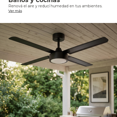
Baños y cocinas
Renová el aire y reducí humedad en tus ambientes.
Ver más