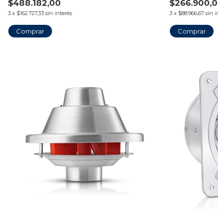
$488.182,00
$266.900,
3
x
$162.727,33
sin interés
3
x
$88.966,67
sin i
Comprar
Comprar