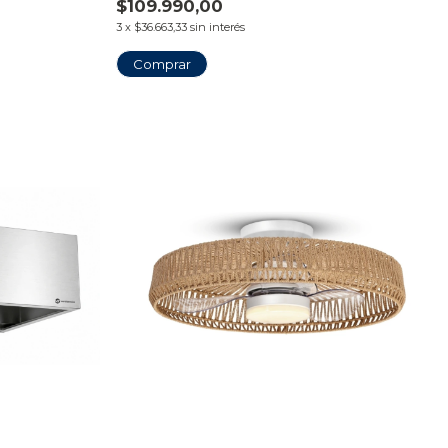
$109.990,00
3
x
$36.663,33
sin interés
Comprar