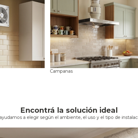
ventilación
para hogares, comer
Campanas
esoramos e instalamos soluciones de ventilación con más de 30 años 
Encontrá tu solución
Ver productos
Encontrá la solución ideal
ayudamos a elegir según el ambiente, el uso y el tipo de instalac