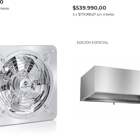
00
$539.990,00
nterés
3
x
$179.996,67
sin interés
EDICIÓN ESPECIAL