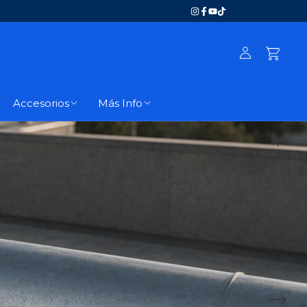
Accesorios
Más Info
1
/
3