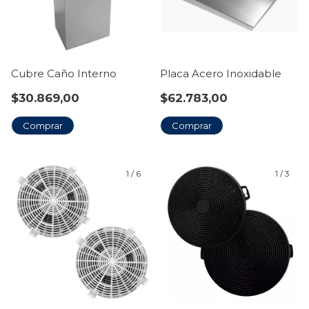
Cubre Caño Interno
Placa Acero Inoxidable
$30.869,00
$62.783,00
Comprar
Comprar
1
/
6
1
/
3