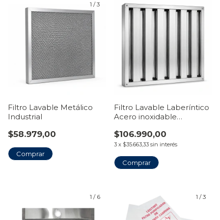
1
/
3
Filtro Lavable Metálico
Filtro Lavable Laberíntico
Industrial
Acero inoxidable
Industrial
$58.979,00
$106.990,00
3
x
$35.663,33
sin interés
1
/
6
1
/
3