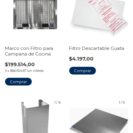
Marco con Filtro para
Filtro Descartable Guata
Campana de Cocina
$4.197,00
$199.514,00
3
x
$66.504,67
sin interés
Comprar
1
/
6
1
/
5