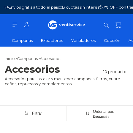
Envíos gratis a todo el país
3 cuotas sin interés
7% OFF con tra
Campanas
Extractores
Ventiladores
Cocción
Ac
Inicio
>
Campanas
>
Accesorios
Accesorios
10 productos
Accesorios para instalar y mantener campanas: filtros, cubre
caños, repuestos y complementos.
Ordenar por:
Filtrar
Destacado