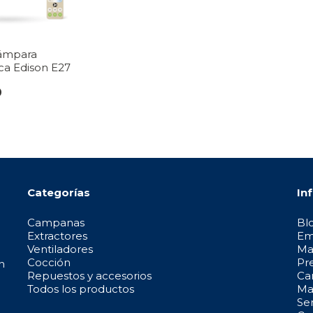
Lámpara
ca Edison E27
0
Categorías
In
Campanas
Bl
Extractores
Em
Ventiladores
Ma
Cocción
Pr
n
Repuestos y accesorios
Ca
Todos los productos
May
Se