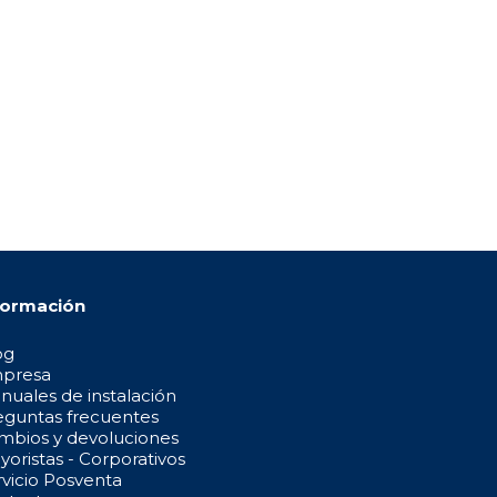
formación
og
presa
nuales de instalación
eguntas frecuentes
mbios y devoluciones
oristas - Corporativos
rvicio Posventa