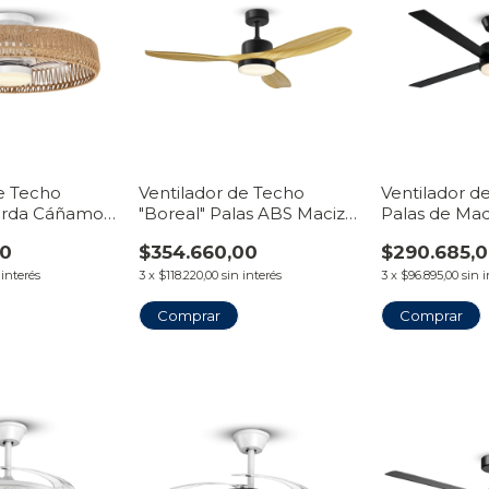
de Techo
Ventilador de Techo
Ventilador d
erda Cáñamo
"Boreal" Palas ABS Maciza
Palas de Ma
Plafón | Línea
con Luz LED Plafón | Línea
LED Plafón |
00
$354.660,00
$290.685,
VentiHome
VentiHome
 interés
3
x
$118.220,00
sin interés
3
x
$96.895,00
sin 
Comprar
Comprar