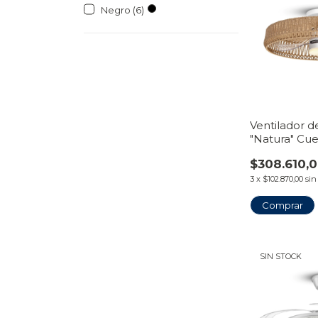
Negro (6)
Ventilador 
"Natura" Cu
con Luz LED 
$308.610,
VentiHome
3
x
$102.870,00
sin
SIN STOCK