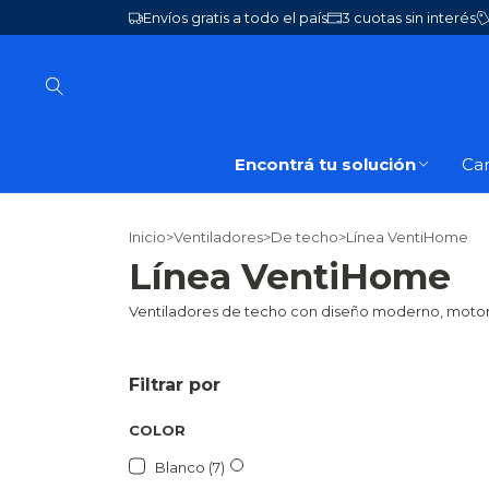
Envíos gratis a todo el país
3 cuotas sin interés
Encontrá tu solución
Ca
Inicio
>
Ventiladores
>
De techo
>
Línea VentiHome
Línea VentiHome
Ventiladores de techo con diseño moderno, motore
Filtrar por
COLOR
Blanco (7)