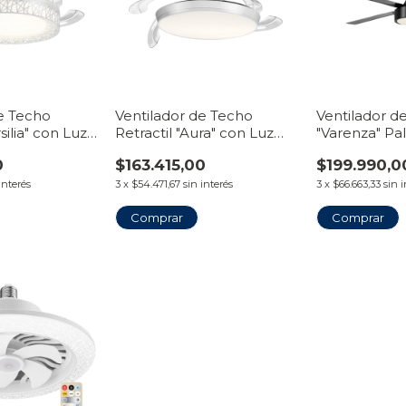
de Techo
Ventilador de Techo
Ventilador d
rsilia" con Luz
Retractil "Aura" con Luz
"Varenza" Pa
 Línea
LED Plafón | Línea
con Luz LED 
0
$163.415,00
$199.990,0
VentiHome
VentiHome
interés
3
x
$54.471,67
sin interés
3
x
$66.663,33
sin 
Comprar
Comprar