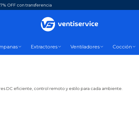
7% OFF con transferencia
mpanas
Extractores
Ventiladores
Cocción
s DC eficiente, control remoto y estilo para cada ambiente.