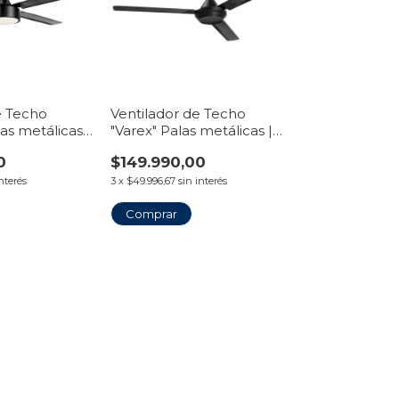
e Techo
Ventilador de Techo
las metálicas
"Varex" Palas metálicas |
Plafón | Línea
Línea VentiHome
0
$149.990,00
interés
3
x
$49.996,67
sin interés
Comprar