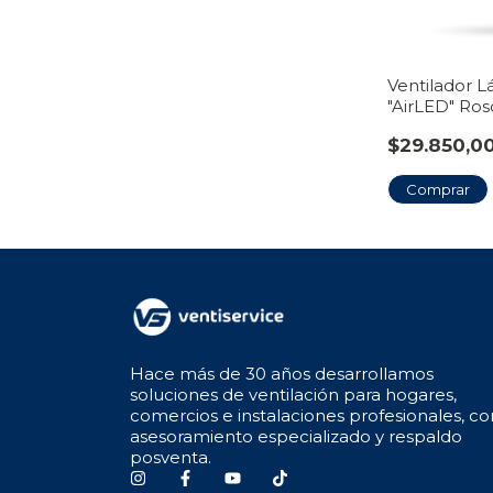
Ventilador 
"AirLED" Ros
$29.850,0
Hace más de 30 años desarrollamos
soluciones de ventilación para hogares,
comercios e instalaciones profesionales, co
asesoramiento especializado y respaldo
posventa.