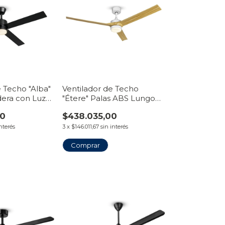
e Techo "Alba"
Ventilador de Techo
dera con Luz
"Étere" Palas ABS Lungo
 Línea
con Luz LED Plafón | Línea
00
$438.035,00
VentiHome
interés
3
x
$146.011,67
sin interés
Comprar