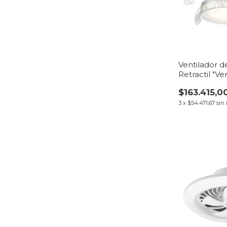
Ventilador 
Retractil "Ve
LED Plafón |
$163.415,0
VentiHome
3
x
$54.471,67
sin 